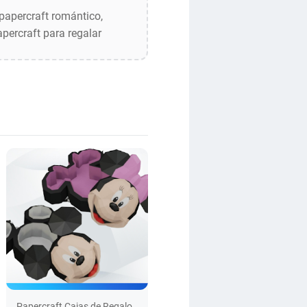
 papercraft romántico,
apercraft para regalar
Papercraft Cajas de Regalo