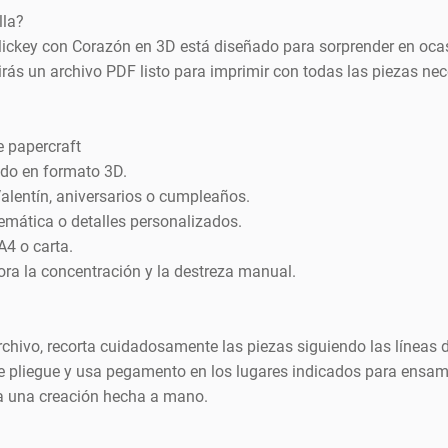
lla?
Mickey con Corazón en 3D está diseñado para sorprender en ocas
ibirás un archivo PDF listo para imprimir con todas las piezas n
e papercraft
ado en formato 3D.
Valentín, aniversarios o cumpleaños.
emática o detalles personalizados.
A4 o carta.
ora la concentración y la destreza manual.
chivo, recorta cuidadosamente las piezas siguiendo las líneas d
e pliegue y usa pegamento en los lugares indicados para ensam
la una creación hecha a mano.