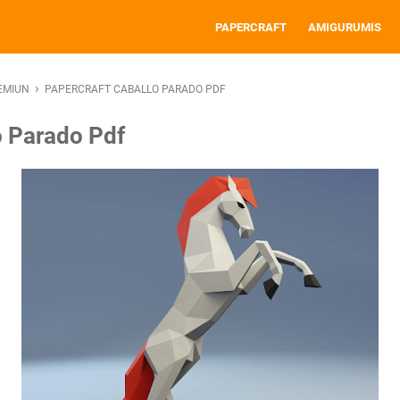
PAPERCRAFT
AMIGURUMIS
›
EMIUN
PAPERCRAFT CABALLO PARADO PDF
o Parado Pdf