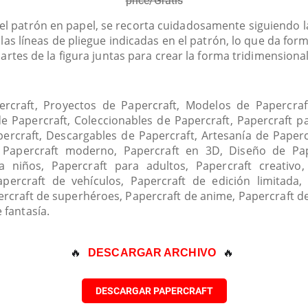
price/Gratis
l patrón en papel, se recorta cuidadosamente siguiendo la
 las líneas de pliegue indicadas en el patrón, lo que da form
artes de la figura juntas para crear la forma tridimension
ercraft, Proyectos de Papercraft, Modelos de Papercraft
de Papercraft, Coleccionables de Papercraft, Papercraft pa
ercraft, Descargables de Papercraft, Artesanía de Paperc
 Papercraft moderno, Papercraft en 3D, Diseño de Pa
a niños, Papercraft para adultos, Papercraft creativo
percraft de vehículos, Papercraft de edición limitada,
percraft de superhéroes, Papercraft de anime, Papercraft de
e fantasía.
🔥 
🔥
DESCARGAR ARCHIVO
DESCARGAR PAPERCRAFT