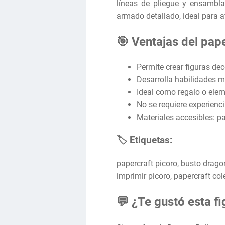
líneas de pliegue y ensambl
armado detallado, ideal para 
🎯 Ventajas del pap
Permite crear figuras de
Desarrolla habilidades m
Ideal como regalo o elem
No se requiere experienc
Materiales accesibles: pa
🏷️ Etiquetas:
papercraft picoro, busto drago
imprimir picoro, papercraft co
💬 ¿Te gustó esta fi